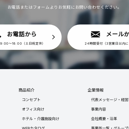
お電話またはフォームより
お気軽にお問い合わせください。
お電話から
メール
9:00〜18:00（土日祝定休）
24時間受付（3営業日以内
商品紹介
企業情報
コンセプト
代表メッセージ・経営
オフィス向け
事業内容
ホテル・介護施設向け
会社概要・沿革
WEBカタログ
事業所一覧・グループ